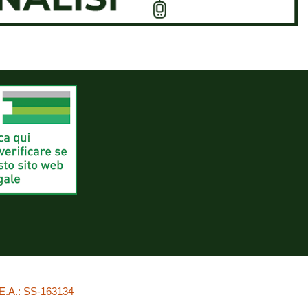
.E.A.: SS-163134