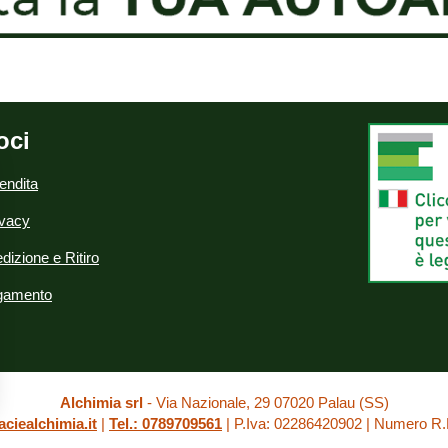
oci
endita
ivacy
dizione e Ritiro
agamento
Alchimia srl
- Via Nazionale, 29 07020 Palau (SS)
ciealchimia.it
|
Tel.: 0789709561
| P.Iva: 02286420902 | Numero R