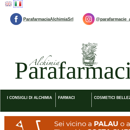
Passa
al
contenuto
ParafarmaciaAlchimiaSrl
@parafarmacie_a
principale
Parafarmacia
Alchimia
srl
I CONSIGLI DI ALCHIMIA
FARMACI
COSMETICI BELLE