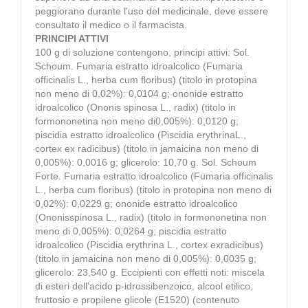
peggiorano durante l'uso del medicinale, deve essere
consultato il medico o il farmacista.
PRINCIPI ATTIVI
100 g di soluzione contengono, principi attivi: Sol.
Schoum. Fumaria estratto idroalcolico (Fumaria
officinalis L., herba cum floribus) (titolo in protopina
non meno di 0,02%): 0,0104 g; ononide estratto
idroalcolico (Ononis spinosa L., radix) (titolo in
formononetina non meno di0,005%): 0,0120 g;
piscidia estratto idroalcolico (Piscidia erythrinaL.,
cortex ex radicibus) (titolo in jamaicina non meno di
0,005%): 0,0016 g; glicerolo: 10,70 g. Sol. Schoum
Forte. Fumaria estratto idroalcolico (Fumaria officinalis
L., herba cum floribus) (titolo in protopina non meno di
0,02%): 0,0229 g; ononide estratto idroalcolico
(Ononisspinosa L., radix) (titolo in formononetina non
meno di 0,005%): 0,0264 g; piscidia estratto
idroalcolico (Piscidia erythrina L., cortex exradicibus)
(titolo in jamaicina non meno di 0,005%): 0,0035 g;
glicerolo: 23,540 g. Eccipienti con effetti noti: miscela
di esteri dell'acido p-idrossibenzoico, alcool etilico,
fruttosio e propilene glicole (E1520) (contenuto