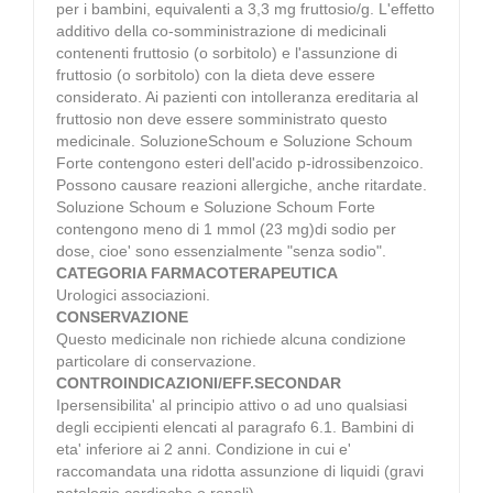
per i bambini, equivalenti a 3,3 mg fruttosio/g. L'effetto
additivo della co-somministrazione di medicinali
contenenti fruttosio (o sorbitolo) e l'assunzione di
fruttosio (o sorbitolo) con la dieta deve essere
considerato. Ai pazienti con intolleranza ereditaria al
fruttosio non deve essere somministrato questo
medicinale. SoluzioneSchoum e Soluzione Schoum
Forte contengono esteri dell'acido p-idrossibenzoico.
Possono causare reazioni allergiche, anche ritardate.
Soluzione Schoum e Soluzione Schoum Forte
contengono meno di 1 mmol (23 mg)di sodio per
dose, cioe' sono essenzialmente "senza sodio".
CATEGORIA FARMACOTERAPEUTICA
Urologici associazioni.
CONSERVAZIONE
Questo medicinale non richiede alcuna condizione
particolare di conservazione.
CONTROINDICAZIONI/EFF.SECONDAR
Ipersensibilita' al principio attivo o ad uno qualsiasi
degli eccipienti elencati al paragrafo 6.1. Bambini di
eta' inferiore ai 2 anni. Condizione in cui e'
raccomandata una ridotta assunzione di liquidi (gravi
patologie cardiache o renali).