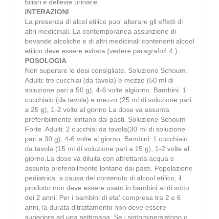
biliari e dellevie urinarie.
INTERAZIONI
La presenza di alcol etilico puo' alterare gli effetti di
altri medicinali. La contemporanea assunzione di
bevande alcoliche e di altri medicinali contenenti alcool
etilico deve essere evitata (vedere paragrafo4.4.).
POSOLOGIA
Non superare le dosi consigliate. Soluzione Schoum.
Adulti: tre cucchiai (da tavola) e mezzo (50 ml di
soluzione pari a 50 g), 4-6 volte algiorno. Bambini: 1
cucchiaio (da tavola) e mezzo (25 ml di soluzione pari
a 25 g), 1-2 volte al giorno La dose va assunta
preferibilmente lontano dai pasti. Soluzione Schoum
Forte. Adulti: 2 cucchiai da tavola(30 ml di soluzione
pari a 30 g), 4-6 volte al giorno. Bambini: 1 cucchiaio
da tavola (15 ml di soluzione pari a 15 g), 1-2 volte al
giorno.La dose va diluita con altrettanta acqua e
assunta preferibilmente lontano dai pasti. Popolazione
pediatrica: a causa del contenuto di alcool etilico, il
prodotto non deve essere usato in bambini al di sotto
dei 2 anni. Per i bambini di eta' compresa tra 2 e 6
anni, la durata ditrattamento non deve essere
superiore ad una settimana. Se i sintomipersistono o