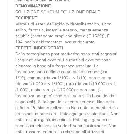
DENOMINAZIONE
SOLUZIONE SCHOUM SOLUZIONE ORALE
ECCIPIENTI
Miscela di esteri dell'acido p-idrossibenzoico, alcool
etilico, fruttosio, isoamile acetato, menta essenza
solubile (contenente propilene glicole (E 1520)), E
104, sodio deidroacetato, acqua depurata.
EFFETTI INDESIDERATI
Dalla sorveglianza post-marketing sono stati segnalati
i seguenti eventi avversi. Le reazioni avverse sono
elencate in base alla frequenza assoluta. Le
frequenze sono definite come molto comune (>=
1/10), comune (da >= 1/100 a < 1/10), non comune
(da >= 1/1 000 a < 1/100), raro (da >= 1/10 000 a < 1
/1 000), molto raro (< 1/10 000) o non nota (la
frequenza non puo' essere stimata sulla base dei dati
disponibili). Patologie del sistema nervoso. Non nota:
cefalea. Patologie dell'occhio.Non nota: aumento della
pressione intraoculare. Patologie gastrointestinali. Non
nota: disturbi gastrointestinali. Patologie generali e
condizioni relative alla sede di somministrazione. Non
nota: rossore, edema. In relazione all'utilizzo di