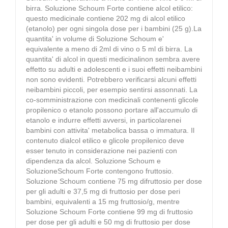
birra. Soluzione Schoum Forte contiene alcol etilico:
questo medicinale contiene 202 mg di alcol etilico
(etanolo) per ogni singola dose per i bambini (25 g).La
quantita' in volume di Soluzione Schoum e'
equivalente a meno di 2ml di vino o 5 ml di birra. La
quantita' di alcol in questi medicinalinon sembra avere
effetto su adulti e adolescenti e i suoi effetti neibambini
non sono evidenti. Potrebbero verificarsi alcuni effetti
neibambini piccoli, per esempio sentirsi assonnati. La
co-somministrazione con medicinali contenenti glicole
propilenico o etanolo possono portare all'accumulo di
etanolo e indurre effetti avversi, in particolarenei
bambini con attivita' metabolica bassa o immatura. Il
contenuto dialcol etilico e glicole propilenico deve
esser tenuto in considerazione nei pazienti con
dipendenza da alcol. Soluzione Schoum e
SoluzioneSchoum Forte contengono fruttosio.
Soluzione Schoum contiene 75 mg difruttosio per dose
per gli adulti e 37,5 mg di fruttosio per dose peri
bambini, equivalenti a 15 mg fruttosio/g, mentre
Soluzione Schoum Forte contiene 99 mg di fruttosio
per dose per gli adulti e 50 mg di fruttosio per dose