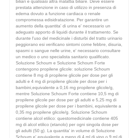
biliari e qualsiasi altra malattia biliare. Deve essere
prestata attenzione in caso di utilizzo in presenza di
edema dovuto a funzione cardiaca o renale
compromessa edisidratazione. Per garantire un
aumento della quantita' di urina e' necessario un
adeguato apporto di liquidi durante il trattamento. Se
durante l'uso del medicinale i disturbi del tratto urinario
peggiorano esi verificano sintomi come febbre, disuria,
spasmi o sangue nelle urine, e' necessario consultare
un medico o uno specialista sanitario qualificato.
Soluzione Schoum e Soluzione Schoum Forte
contengono propilene glicole: soluzione Schoum
contiene 8 mg di propilene glicole per dose per gli
adulti e 4 mg di propilene glicole per dose per i
bambini,equivalente a 0,16 mg propilene glicole/g,
mentre Soluzione Schoum Forte contiene 10,5 mg di
propilene glicole per dose per gli adulti e 5,25 mg di
propilene glicole per dose per i bambini, equivalente a
0,35 mg propilene glicole/g. Soluzione Schoum
contiene alcol etilico: questomedicinale contiene 405
mg di alcol etilico (etanolo) per ogni singola dose per
gli adulti (50 g). La quantita' in volume di Soluzione
Schoum e' equivalente a meno di 4 ml di vino o 9 ml di