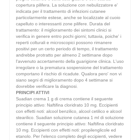
copertura pilifera. La soluzione con nebulizzatore e'
indicata per il trattamento di infezioni cutanee
particolarmente estese, anche se localizzate al cuoio
capelluto o interessanti zone pilifere. Durata del
trattamento: il miglioramento dei sintomi clinici si
verifica in genere entro pochi giorni; tuttavia, poiche' i
reperti colturali e microscopici possono rimanere
positivi per un certo periodo di tempo, il trattamento
andrebbe protratto per almeno 2 settimane dopo
l'avvenuto accertamento della guarigione clinica. L'uso
irregolare o la prematura sospensione del trattamento
comportano il rischio di ricadute. Qualora pero' non vi
siano segni di miglioramento dopo 4 settimane si
dovrebbe verificare la diagnosi.
PRINCIPI ATTIVI
Suadian crema 1 g di crema contiene il seguente
principio attivo: Naftifina cloridrato 10 mg. Eccipienti
con effetti noti: alcool benzilico, alcool cetilico e alcool
stearilico. Suadian soluzione cutanea 1 ml di soluzione
contiene il seguente principio attivo: Naftifina cloridrato
10 mg. Eccipienti con effetti noti: propilenglicole ed
etanolo. Per l'elenco completo degli eccipienti, vedere