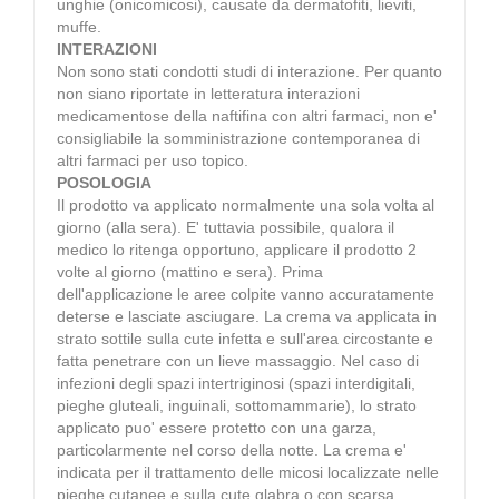
unghie (onicomicosi), causate da dermatofiti, lieviti,
muffe.
INTERAZIONI
Non sono stati condotti studi di interazione. Per quanto
non siano riportate in letteratura interazioni
medicamentose della naftifina con altri farmaci, non e'
consigliabile la somministrazione contemporanea di
altri farmaci per uso topico.
POSOLOGIA
Il prodotto va applicato normalmente una sola volta al
giorno (alla sera). E' tuttavia possibile, qualora il
medico lo ritenga opportuno, applicare il prodotto 2
volte al giorno (mattino e sera). Prima
dell'applicazione le aree colpite vanno accuratamente
deterse e lasciate asciugare. La crema va applicata in
strato sottile sulla cute infetta e sull'area circostante e
fatta penetrare con un lieve massaggio. Nel caso di
infezioni degli spazi intertriginosi (spazi interdigitali,
pieghe gluteali, inguinali, sottomammarie), lo strato
applicato puo' essere protetto con una garza,
particolarmente nel corso della notte. La crema e'
indicata per il trattamento delle micosi localizzate nelle
pieghe cutanee e sulla cute glabra o con scarsa