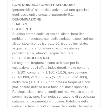
CONTROINDICAZIONI/EFF.SECONDAR
Ipersensibilita' al principio attivo o ad uno qualsiasi
degli eccipienti elencati al paragrafo 6.1.
DENOMINAZIONE
SUADIAN
ECCIPIENTI
Suadian crema sodio idrossido, alcool benzilico,
sorbitano monostearato, cetilpalmitato, alcool cetilico,
alcool stearilico, polisorbato 60, isopropilmiristato,
acqua depurata. Suadian soluzione cutanea
propilenglicole, etanolo, acqua depurata.
EFFETTI INDESIDERATI
Le seguenti frequenze sono utilizzate per la
valutazione degli effetti indesiderati: molto comune
(>=1/10), comune (>=1/100, <1/10), non comune
(>=1/1.000, <1/100), raro (>=1/10.000, <1/1.000),
molto raro (<1/10.000), non nota (la frequenza non
puo' essere definita sulla base dei dati disponibili).
Patologie sistemiche e condizioni relative alla sede di
somministrazione. Non nota: sensazione di secchezza
cutanea, arrossamento e bruciore. Patologie della
cute e del tessuto sottocutaneo. Non nota: dermatite