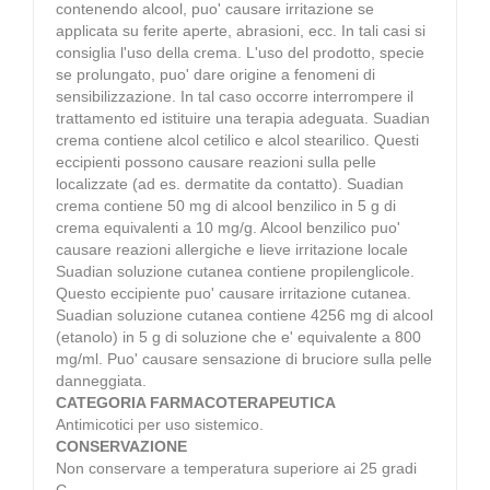
contenendo alcool, puo' causare irritazione se
applicata su ferite aperte, abrasioni, ecc. In tali casi si
consiglia l'uso della crema. L'uso del prodotto, specie
se prolungato, puo' dare origine a fenomeni di
sensibilizzazione. In tal caso occorre interrompere il
trattamento ed istituire una terapia adeguata. Suadian
crema contiene alcol cetilico e alcol stearilico. Questi
eccipienti possono causare reazioni sulla pelle
localizzate (ad es. dermatite da contatto). Suadian
crema contiene 50 mg di alcool benzilico in 5 g di
crema equivalenti a 10 mg/g. Alcool benzilico puo'
causare reazioni allergiche e lieve irritazione locale
Suadian soluzione cutanea contiene propilenglicole.
Questo eccipiente puo' causare irritazione cutanea.
Suadian soluzione cutanea contiene 4256 mg di alcool
(etanolo) in 5 g di soluzione che e' equivalente a 800
mg/ml. Puo' causare sensazione di bruciore sulla pelle
danneggiata.
CATEGORIA FARMACOTERAPEUTICA
Antimicotici per uso sistemico.
CONSERVAZIONE
Non conservare a temperatura superiore ai 25 gradi
C.