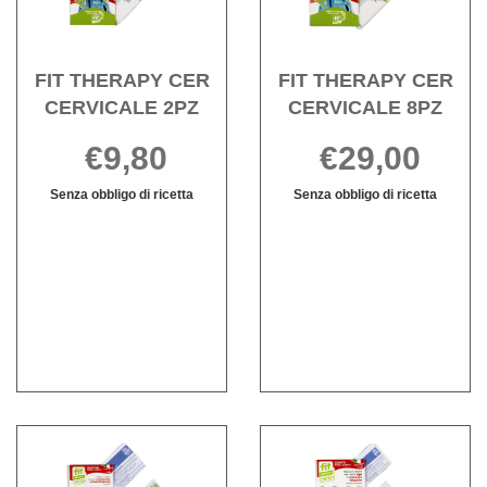
2PZ alla
8PZ a
wishlist
wishli
FIT THERAPY CER
FIT THERAPY CER
CERVICALE 2PZ
CERVICALE 8PZ
€9,80
€29,00
Senza obbligo di ricetta
Senza obbligo di ricetta
FIT
Informazioni
FIT
Informazioni
THERAPY
su FIT
THERAPY
su FIT
CER
THERAPY
CER
THERAPY
CERVICALE
CER
CERVICALE
CER
2PZ non
CERVICALE
8PZ non
CERVICALE
è
2PZ
è
8PZ
disponibile
disponibile
Acquista FIT
Acqui
THERAPY
THE