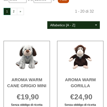
da
a
1 - 20 di 32
1
2
»
Alfabetico [A - Z]
Acquista AROMA
Acqu
WARM
WAR
CANE
GORIL
GRIGIO
wishli
MINI alla
wishlist
AROMA WARM
AROMA WARM
CANE GRIGIO MINI
GORILLA
€19,90
€24,90
Senza obbligo di ricetta
Senza obbligo di ricetta