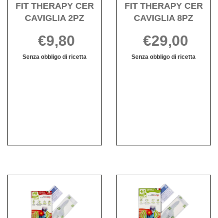
FIT THERAPY CER
FIT THERAPY CER
CAVIGLIA 2PZ
CAVIGLIA 8PZ
€9,80
€29,00
Senza obbligo di ricetta
Senza obbligo di ricetta
FIT
Informazioni
FIT
Informazioni
THERAPY
su FIT
THERAPY
su FIT
CER
THERAPY
CER
THERAPY
CAVIGLIA
CER
CAVIGLIA
CER
2PZ non
CAVIGLIA
8PZ non
CAVIGLIA
è
2PZ
è
8PZ
disponibile
disponibile
Acquista FIT
Acqui
THERAPY
THE
CER
CER
CERVICALE
CERV