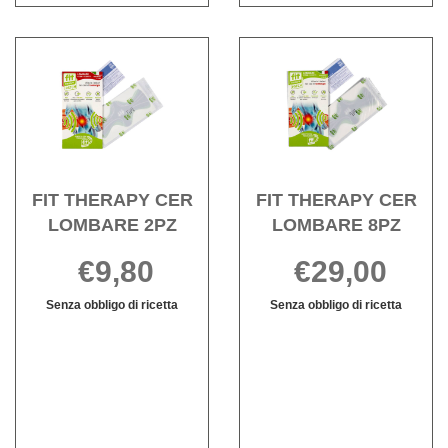
disponibile
Acquista FIT
Acqui
THERAPY
THE
CER
CER
LOMBARE
LOM
2PZ alla
8PZ a
wishlist
wishli
FIT THERAPY CER
FIT THERAPY CER
LOMBARE 2PZ
LOMBARE 8PZ
€9,80
€29,00
Senza obbligo di ricetta
Senza obbligo di ricetta
FIT
Informazioni
FIT
Informazioni
THERAPY
su FIT
THERAPY
su FIT
CER
THERAPY
CER
THERAPY
LOMBARE
CER
LOMBARE
CER
2PZ non
LOMBARE
8PZ non
LOMBARE
è
2PZ
è
8PZ