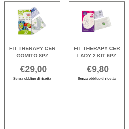
Acquista FIT
Acqui
THERAPY
THE
CER
CER
GOMITO
LAD
8PZ alla
2
wishlist
KIT
6PZ a
FIT THERAPY CER
FIT THERAPY CER
wishli
GOMITO 8PZ
LADY 2 KIT 6PZ
€29,00
€9,80
Senza obbligo di ricetta
Senza obbligo di ricetta
FIT
Informazioni
FIT
Informazioni
THERAPY
su FIT
THERAPY
su FIT
CER
THERAPY
CER
THERAPY
GOMITO
CER
LADY
CER
8PZ non
GOMITO
2
LADY
è
8PZ
KIT
2
disponibile
6PZ non
KIT
è
6PZ