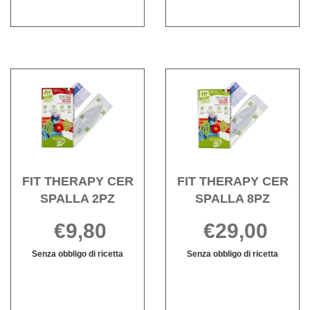
disponibile
disponibile
Acquista FIT
Acqui
THERAPY
THE
CER
CER
SPALLA
SPAL
2PZ alla
8PZ a
wishlist
wishli
FIT THERAPY CER
FIT THERAPY CER
SPALLA 2PZ
SPALLA 8PZ
€9,80
€29,00
Senza obbligo di ricetta
Senza obbligo di ricetta
FIT
Informazioni
FIT
Informazioni
THERAPY
su FIT
THERAPY
su FIT
CER
THERAPY
CER
THERAPY