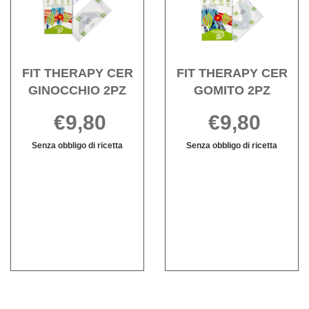
CER
CER
GINOCCHIO
GOMI
2PZ alla
2PZ a
wishlist
wishli
FIT THERAPY CER
FIT THERAPY CER
GINOCCHIO 2PZ
GOMITO 2PZ
€9,80
€9,80
Senza obbligo di ricetta
Senza obbligo di ricetta
FIT
Informazioni
FIT
Informazioni
THERAPY
su FIT
THERAPY
su FIT
CER
THERAPY
CER
THERAPY
GINOCCHIO
CER
GOMITO
CER
2PZ non
GINOCCHIO
2PZ non
GOMITO
è
2PZ
è
2PZ
disponibile
disponibile