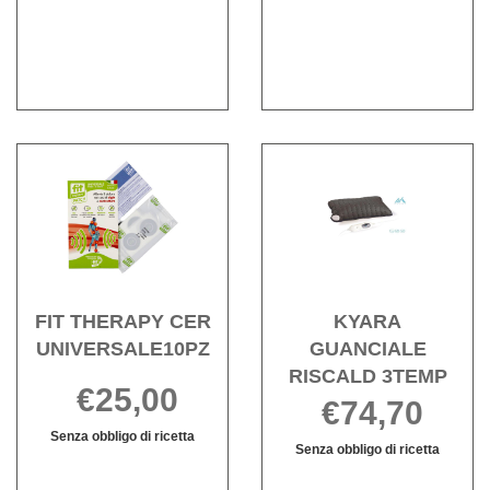
SPALLA
CER
SPALLA
CER
2PZ non
SPALLA
8PZ non
SPALLA
è
2PZ
è
8PZ
disponibile
disponibile
Acquista FIT
Acqu
THERAPY
GUAN
CER
RISC
UNIVERSALE10PZ alla
3TEMP
wishlist
wishli
FIT THERAPY CER
KYARA
UNIVERSALE10PZ
GUANCIALE
RISCALD 3TEMP
€25,00
€74,70
Senza obbligo di ricetta
Senza obbligo di ricetta
FIT
Informazioni
KYARA
Informazioni
THERAPY
su FIT