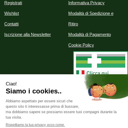
Registrati
Informativa Privacy
Wishlist
Modalità di Spedizione e
Contatti
Ritiro
Iscrizione alla Newsletter
Modalità di Pagamento
Cookie Policy
Alchimia srl
- Via Nazionale, 29 07020 Palau (SS)
info@parafarmaciealchimia.it
|
Tel.: 0789709561
| P.Iva:
02286420902 | Numero R.E.A.: SS-163134