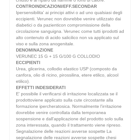
CONTROINDICAZIONI/EFF.SECONDAR
Ipersensibilita' ai principi attivi o ad uno qualsiasi degli
eccipienti. Verunec non dovrebbe venire utilizzato dai
diabetici o da pazienticon compromissione della
circolazione sanguigna. Verunec come tutti iprodotti ad
alto contenuto di acido salicilico non va applicato sul
viso e sulla zona anogenitale.
DENOMINAZIONE
VERUNEC 15 G + 15 G/100 G COLLODIO
ECCIPIENTI
Urea, glicerina, collodio elastico USP (composto da
canfora, olio di ricino, pirossilina, etere etilico, alcool
etilico).
EFFETTI INDESIDERATI
E' possibile il verificarsi di irritazione localizzata se il
prodottoviene applicato sulla cute circostante alla
formazione ipercheratosica. Normalmente l'irritazione
dovrebbe venire controllata dalla temporanea
sospensione e dall'applicazione del prodotto solo sulla
zona interessata, quando il trattamento viene ripreso.
Segnalazione delle reazioni avverse sospette La
segnalazione delle reazioni avverse sospette chesi