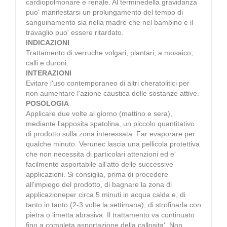
cardiopolmonare e renale. Al terminedella gravidanza
puo' manifestarsi un prolungamento del tempo di
sanguinamento sia nella madre che nel bambino e il
travaglio puo' essere ritardato.
INDICAZIONI
Trattamento di verruche volgari, plantari, a mosaico;
calli e duroni.
INTERAZIONI
Evitare l'uso contemporaneo di altri cheratolitici per
non aumentare l'azione caustica delle sostanze attive.
POSOLOGIA
Applicare due volte al giorno (mattino e sera),
mediante l'apposita spatolina, un piccolo quantitativo
di prodotto sulla zona interessata. Far evaporare per
qualche minuto. Verunec lascia una pellicola protettiva
che non necessita di particolari attenzioni ed e'
facilmente asportabile all'atto delle successive
applicazioni. Si consiglia, prima di procedere
all'impiego del prodotto, di bagnare la zona di
applicazioneper circa 5 minuti in acqua calda e, di
tanto in tanto (2-3 volte la settimana), di strofinarla con
pietra o limetta abrasiva. Il trattamento va continuato
fino a completa asportazione della callosita'. Non