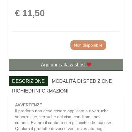
Prezzo
€ 11,50
Non disponibile
Aggiungi alla wishlist
DESCRIZIONE
MODALITÀ DI SPEDIZIONE
RICHIEDI INFORMAZIONI
AVVERTENZE
Il prodotto non deve essere applicato su: verruche
seborroiche, verruche del viso, condilomi, nevi
cutanei. Evitare il contatto con gli occhi e le mucose.
Qualora il prodotto dovesse venire versato negli