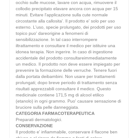
occhio sulle mucose, lavare con acqua, rimuovere il
collodio precipitato elavare ancora con acqua per 15
minuti. Evitare l'applicazione sulla cute normale
circostante alla callosita'. Il prodotto e' solo per uso
esterno. L'uso, specie prolungato, dei prodotti per uso
topico puo' dareorigine a fenomeni di
sensibilizzazione. In tal caso interrompere
iltrattamento e consultare il medico per istituire una
idonea terapia. Non ingerire. In caso di ingestione
accidentale del prodotto consultareimmediatamente
un medico. Il prodotto non deve essere impiegato per
prevenire la formazione delle verruche. Tenere fuori
dalla portata deibambini. Non usare per trattamenti
prolungati; dopo breve periodo di trattamento senza
risultati apprezzabili consultare il medico. Questo
medicinale contiene 171,5 mg di alcool etilico
(etanolo) in ogni grammo. Puo' causare sensazione di
bruciore sulla pelle danneggiata.
CATEGORIA FARMACOTERAPEUTICA
Preparati dermatologici.
CONSERVAZIONE
Il prodotto e' infiammabile, conservare il flacone ben
chiuso e al riparo da fiamme o fonti di calore.