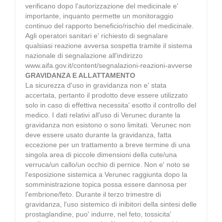
verificano dopo l'autorizzazione del medicinale e'
importante, inquanto permette un monitoraggio
continuo del rapporto beneficio/rischio del medicinale.
Agli operatori sanitari e' richiesto di segnalare
qualsiasi reazione avversa sospetta tramite il sistema
nazionale di segnalazione all'indirizzo
www.aifa.gov.it/content/segnalazioni-reazioni-avverse
GRAVIDANZA E ALLATTAMENTO
La sicurezza d'uso in gravidanza non e' stata
accertata, pertanto il prodotto deve essere utilizzato
solo in caso di effettiva necessita' esotto il controllo del
medico. I dati relativi all'uso di Verunec durante la
gravidanza non esistono o sono limitati. Verunec non
deve essere usato durante la gravidanza, fatta
eccezione per un trattamento a breve termine di una
singola area di piccole dimensioni della cute/una
verruca/un callo/un occhio di pernice. Non e' noto se
l'esposizione sistemica a Verunec raggiunta dopo la
somministrazione topica possa essere dannosa per
l'embrione/feto. Durante il terzo trimestre di
gravidanza, l'uso sistemico di inibitori della sintesi delle
prostaglandine, puo' indurre, nel feto, tossicita'