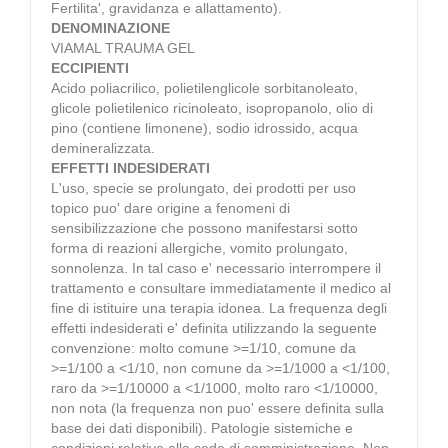
Fertilita', gravidanza e allattamento).
DENOMINAZIONE
VIAMAL TRAUMA GEL
ECCIPIENTI
Acido poliacrilico, polietilenglicole sorbitanoleato,
glicole polietilenico ricinoleato, isopropanolo, olio di
pino (contiene limonene), sodio idrossido, acqua
demineralizzata.
EFFETTI INDESIDERATI
L'uso, specie se prolungato, dei prodotti per uso
topico puo' dare origine a fenomeni di
sensibilizzazione che possono manifestarsi sotto
forma di reazioni allergiche, vomito prolungato,
sonnolenza. In tal caso e' necessario interrompere il
trattamento e consultare immediatamente il medico al
fine di istituire una terapia idonea. La frequenza degli
effetti indesiderati e' definita utilizzando la seguente
convenzione: molto comune >=1/10, comune da
>=1/100 a <1/10, non comune da >=1/1000 a <1/100,
raro da >=1/10000 a <1/1000, molto raro <1/10000,
non nota (la frequenza non puo' essere definita sulla
base dei dati disponibili). Patologie sistemiche e
condizioni relative alla sede di somministrazione. Non