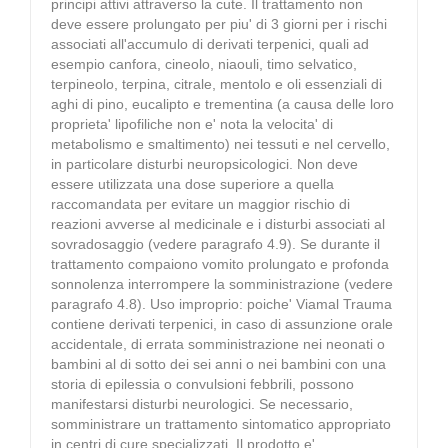
principi attivi attraverso la cute. Il trattamento non
deve essere prolungato per piu' di 3 giorni per i rischi
associati all'accumulo di derivati terpenici, quali ad
esempio canfora, cineolo, niaouli, timo selvatico,
terpineolo, terpina, citrale, mentolo e oli essenziali di
aghi di pino, eucalipto e trementina (a causa delle loro
proprieta' lipofiliche non e' nota la velocita' di
metabolismo e smaltimento) nei tessuti e nel cervello,
in particolare disturbi neuropsicologici. Non deve
essere utilizzata una dose superiore a quella
raccomandata per evitare un maggior rischio di
reazioni avverse al medicinale e i disturbi associati al
sovradosaggio (vedere paragrafo 4.9). Se durante il
trattamento compaiono vomito prolungato e profonda
sonnolenza interrompere la somministrazione (vedere
paragrafo 4.8). Uso improprio: poiche' Viamal Trauma
contiene derivati terpenici, in caso di assunzione orale
accidentale, di errata somministrazione nei neonati o
bambini al di sotto dei sei anni o nei bambini con una
storia di epilessia o convulsioni febbrili, possono
manifestarsi disturbi neurologici. Se necessario,
somministrare un trattamento sintomatico appropriato
in centri di cure specializzati. Il prodotto e'