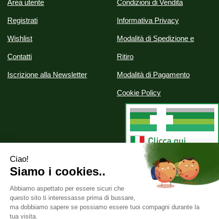
Area utente
Condizioni di Vendita
Registrati
Informativa Privacy
Wishlist
Modalità di Spedizione e
Contatti
Ritiro
Iscrizione alla Newsletter
Modalità di Pagamento
Cookie Policy
Alchimia srl
- Via Nazionale, 29 07020 Palau (SS)
info@parafarmaciealchimia.it
|
Tel.: 0789709561
| P.Iva: