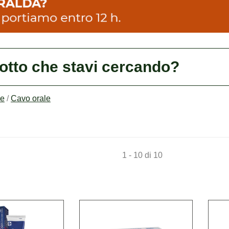
dotto che stavi cercando?
ne
/
Cavo orale
1 - 10 di 10
Acquista CORSODYL*GEL
Acquista D
DENT
GENGIVALE