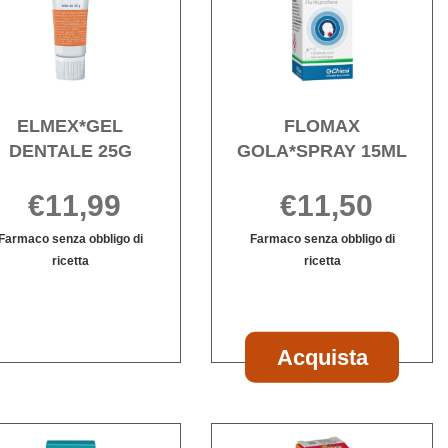
25G alla
15ML 
wishlist
wishli
ELMEX*GEL
FLOMAX
DENTALE 25G
GOLA*SPRAY 15ML
€11,99
€11,50
Farmaco senza obbligo di
Farmaco senza obbligo di
ricetta
ricetta
ELMEX*GEL
Informazioni
Informazioni
DENTALE
su ELMEX*GEL
su FLOMAX
25G non
DENTALE
GOLA*SPRAY
è
25G
15ML
INALE*PASTA
Acquist
Acquista
disponibile
GOLA*S
15ML al
carrello
Acquista OKI
Acqu