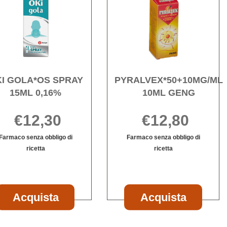
UT
GOLA*OS
10ML
SPRAY
GENG
15ML
wishli
0,16% alla
wishlist
I GOLA*OS SPRAY
PYRALVEX*50+10MG/ML
15ML 0,16%
10ML GENG
€12,30
€12,80
Farmaco senza obbligo di
Farmaco senza obbligo di
ricetta
ricetta
Informazioni
Informazioni
su OKI
su PYRALVEX*
GOLA*OS
10ML
SPRAY
GENG
Acquista OKI
Acquist
Acquista
Acquista
15ML
GOLA*OS
10ML
0,16%
SPRAY
GENG al