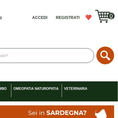
0
vo
ACCEDI
REGISTRATI
Cerc
MBO
OMEOPATIA NATUROPATIA
VETERINARIA