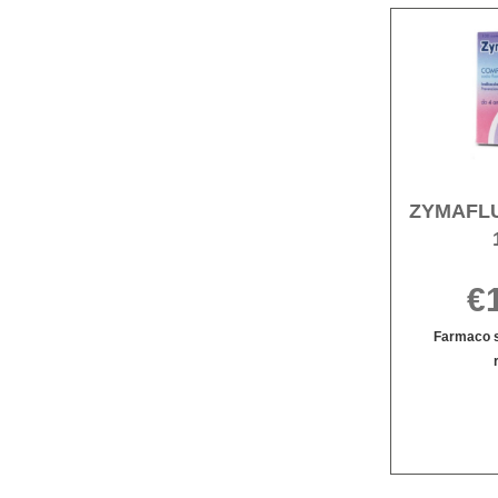
ZYMAFL
€
Farmaco s