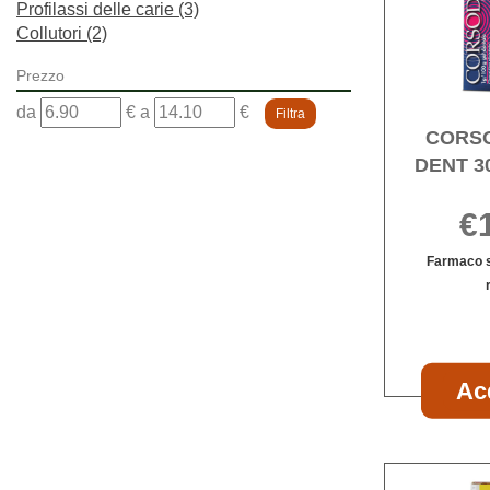
Profilassi delle carie
(3)
Collutori
(2)
Prezzo
filtra
filtra
da
€
a
€
da
a
CORS
DENT 3
€
Farmaco s
Ac