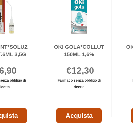
ODONT.6ML
GOLA*COLL
3,5G alla
150ML
wishlist
1,6% alla
wishlist
ENT*SOLUZ
OKI GOLA*COLLUT
OK
.6ML 3,5G
150ML 1,6%
6,90
€12,30
enza obbligo di
Farmaco senza obbligo di
ricetta
ricetta
Informazioni
Informazioni
su LENIDENT*SOLUZ
su OKI
ODONT.6ML
GOLA*COLLUT
3,5G
150ML
Acquista LENIDENT*SOLUZ
Acquista OKI
quista
Acquista
1,6%
ODONT.6ML
GOLA*COLLUT
3,5G al
150ML