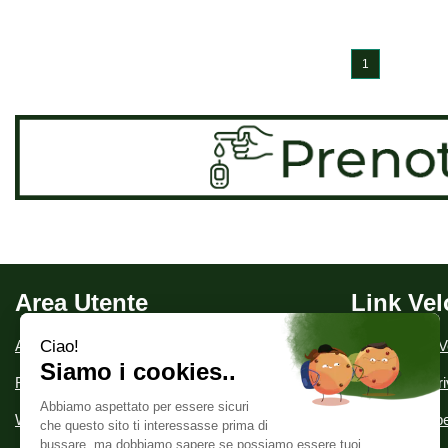
1
Area Utente
Link Vel
Area utente
Condizioni di V
Registrati
Informativa Pr
Wishlist
Modalità di Spe