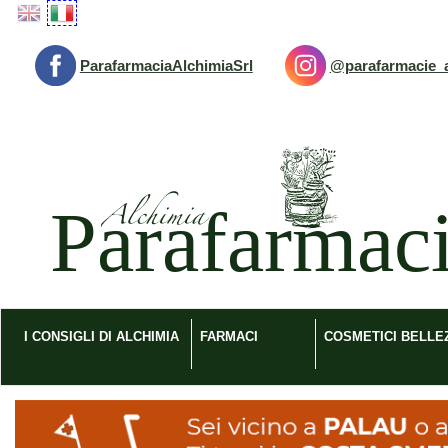
Passa
al
contenuto
ParafarmaciaAlchimiaSrl
@parafarmacie_a
principale
Parafarmacia
Alchimia
srl
I CONSIGLI DI ALCHIMIA
FARMACI
COSMETICI BELLE