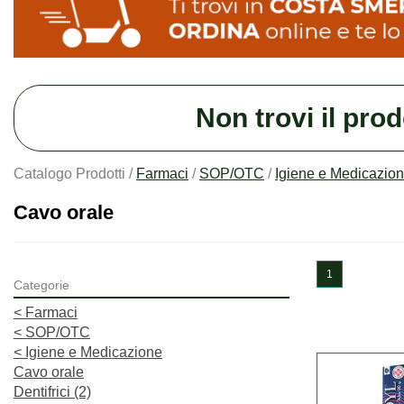
Non trovi il pro
Catalogo Prodotti /
Farmaci
/
SOP/OTC
/
Igiene e Medicazio
Cavo orale
1
Categorie
<
Farmaci
<
SOP/OTC
<
Igiene e Medicazione
Cavo orale
Dentifrici
(2)