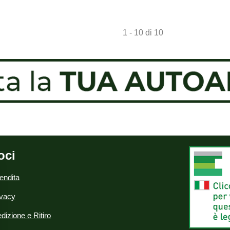
disponibile
1 - 10 di 10
oci
endita
ivacy
dizione e Ritiro