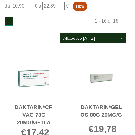
filtra
filtra
da
€
a
€
da
a
1 - 16 di 16
1
Alfabetico [A - Z]
Acquista DAKTARIN*CR
Acqu
VAG
OS
78G
80G
20MG/G+16A alla
20MG/
wishlist
wishli
DAKTARIN*CR
DAKTARIN*GEL
VAG 78G
OS 80G 20MG/G
20MG/G+16A
€19,78
€17,42