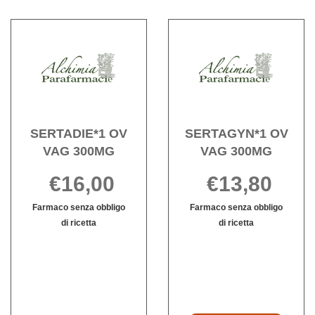
CUT
GINEC
Acquista SERTADIE*1
Acqu
60ML
OV
OV
1% al
VAG
VAG
carrello
300MG alla
300MG
wishlist
wishli
SERTADIE*1 OV
SERTAGYN*1 OV
VAG 300MG
VAG 300MG
€16,00
€13,80
Farmaco senza obbligo
Farmaco senza obbligo
di ricetta
di ricetta
SERTADIE*1
Informazioni
Informazioni
OV
su SERTADIE*1
su SERTAGY
VAG
OV
OV
300MG non
VAG
VAG
è
300MG
300MG
disponibile