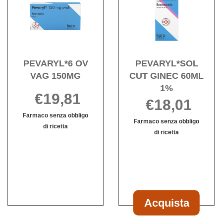
OV
CUT
carrello
VAG
GINE
150MG alla
60ML
wishlist
1% al
wishli
PEVARYL*6 OV
PEVARYL*SOL
VAG 150MG
CUT GINEC 60ML
1%
€19,81
€18,01
Farmaco senza obbligo
Farmaco senza obbligo
di ricetta
di ricetta
PEVARYL*6
Informazioni
Informazioni
OV
su PEVARYL*6
su PEVARYL
VAG
OV
CUT
150MG non
VAG
GINEC
è
150MG
60ML
disponibile
1%
Acquista
Acquista PEV