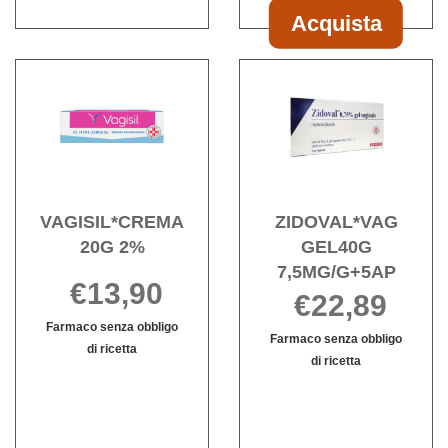
Acquista
Acquista SER
OV
Acquista VAGISIL*CREMA
Acqu
VAG
20G
GEL4
300MG al
2% alla
7,5MG
carrello
wishlist
wishli
VAGISIL*CREMA
ZIDOVAL*VAG
20G 2%
GEL40G
7,5MG/G+5AP
€13,90
€22,89
Farmaco senza obbligo
Farmaco senza obbligo
di ricetta
di ricetta
Informazioni
ZIDOVAL*VA
Informazioni
su VAGISIL*CREMA
GEL40G
su ZIDOVAL*
20G
7,5MG/G+5AP
GEL40G
2%
è
7,5MG/G+5AP