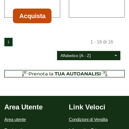
disponibile
Acquista
Acquista VAGISIL*CREMA
20G
2% al
1 - 16 di 16
carrello
1
Alfabetico [A - Z]
Area Utente
Link Veloci
Area utente
Condizioni di Vendita