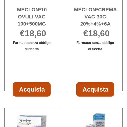
MECLON*10
MECLON*CREMA
OVULI VAG
VAG 30G
100+500MG
20%+4%+6A
€18,60
€18,60
Farmaco senza obbligo
Farmaco senza obbligo
di ricetta
di ricetta
Informazioni
Informazioni
su MECLON*10
su MECLON*
OVULI
VAG
VAG
30G
100+500MG
20%+4%+6A
Acquista
Acquista
Acquista MECLON*10
Acquista ME
OVULI
VAG
VAG
30G
Acquista MECLON*SOL
Acqu
100+500MG al
20%+4%+6A al
VAG
VAG
carrello
carrello
5FL alla
40MG 