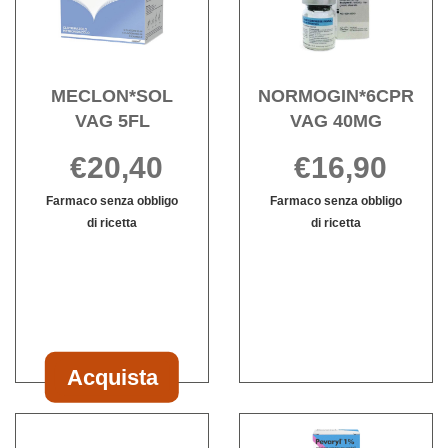
wishlist
wishli
MECLON*SOL
NORMOGIN*6CPR
VAG 5FL
VAG 40MG
€20,40
€16,90
Farmaco senza obbligo
Farmaco senza obbligo
di ricetta
di ricetta
Informazioni
NORMOGIN*
Informazioni
su MECLON*SOL
VAG
su NORMOGI
VAG
40MG non
VAG
5FL
è
40MG
disponibile
Acquista
Acquista MECLON*SOL
VAG
Acquista PEVARYL*6
Acqu
5FL al