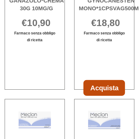
GANAZOLO*CREMA
GYNOCANESTEN
30G 10MG/G
MONO*1CPSVAG500
€10,90
€18,80
Farmaco senza obbligo
Farmaco senza obbligo
di ricetta
di ricetta
GANAZOLO*CREMA
Informazioni
Informazioni
30G
su GANAZOLO*CREMA
su GYNOCA
10MG/G non
30G
MONO*1CPS
è
10MG/G
disponibile
Acquista
Acquista GY
MONO*1CPSVA
Acquista MECLON*10
Acqu
carrello
OVULI
VAG
VAG
30G
100+500MG alla
20%+
wishlist
wishli