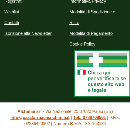
Registrati
Informativa Privacy
Wishlist
Modalità di Spedizione e
Contatti
Ritiro
Iscrizione alla Newsletter
Modalità di Pagamento
Cookie Policy
Alchimia srl
- Via Nazionale, 29 07020 Palau (SS)
info@parafarmaciealchimia.it
|
Tel.: 0789709561
| P.Iva:
02286420902 | Numero R.E.A.: SS-163134