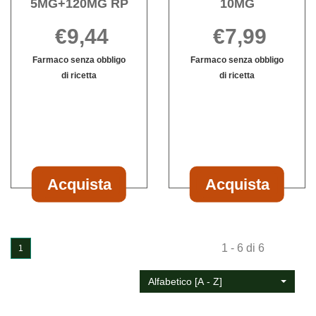
5MG+120MG RP
10MG
€9,44
€7,99
Farmaco senza obbligo
Farmaco senza obbligo
di ricetta
di ricetta
Informazioni
Informazioni
su REACTINE*6CPR
su ZIRTEC*7
5MG+120MG
RIV
RP
10MG
Acquista
Acquista
Acquista REACTINE*6CPR
Acquista ZIR
5MG+120MG
RIV
RP al
10MG al
1 - 6 di 6
carrello
carrello
1
Alfabetico [A - Z]