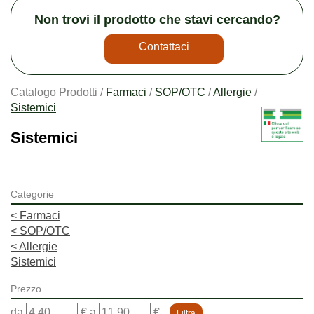
Non trovi il prodotto che stavi cercando?
Contattaci
Catalogo Prodotti /
Farmaci
/
SOP/OTC
/
Allergie
/
Sistemici
Sistemici
Categorie
<
Farmaci
<
SOP/OTC
<
Allergie
Sistemici
Prezzo
filtra
filtra
da
€
a
€