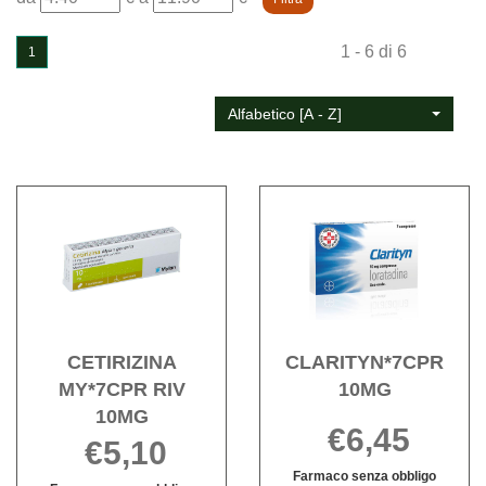
da
a
1 - 6 di 6
1
Alfabetico [A - Z]
Acquista CETIRIZINA
Acqu
MY*7CPR
10MG 
RIV
wishli
10MG alla
wishlist
CETIRIZINA
CLARITYN*7CPR
MY*7CPR RIV
10MG
10MG
€6,45
€5,10
Farmaco senza obbligo