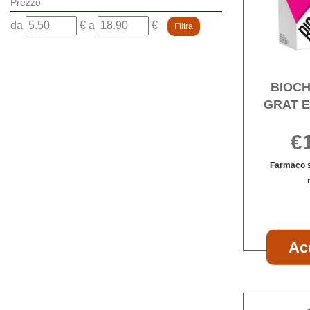
Prezzo
filtra
filtra
da
€
a
€
da
a
BIOCH
GRAT E
€
Farmaco s
Ac