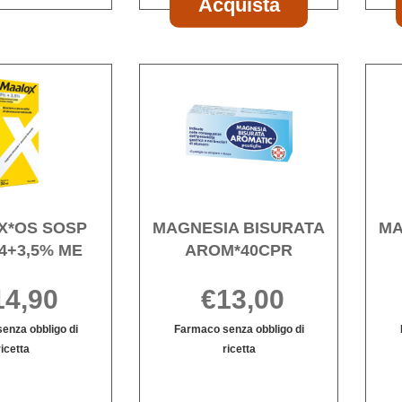
Acquista
è
4+3,5+0,5%
20MG
REFLUSSO*14
disponibile
20MG al
carrello
Acquista MAALOX*OS
Acquista MA
SOSP
BISURATA
250ML
AROM*40CPR
4+3,5%
wishlist
ME alla
wishlist
X*OS SOSP
MAGNESIA BISURATA
MA
4+3,5% ME
AROM*40CPR
14,90
€13,00
enza obbligo di
Farmaco senza obbligo di
ricetta
ricetta
Informazioni
MAGNESIA
Informazioni
su MAALOX*OS
BISURATA
su MAGNESIA