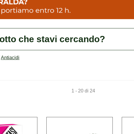
dotto che stavi cercando?
/
Antiacidi
1 - 20 di 24
Acquista BIOCHETASI*OS
Acquista E
GRAT
GASTRORE