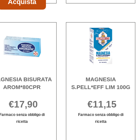
Acquista
disponibile
CPR
MAST
400MG+400MG al
carrello
GNESIA
Acquista MAGNESIA
Acqu
BISURATA
S.PE
 alla
AROM*80CPR alla
LIM
wishlist
100G 
wishli
GNESIA BISURATA
MAGNESIA
AROM*80CPR
S.PELL*EFF LIM 100G
€17,90
€11,15
Farmaco senza obbligo di
Farmaco senza obbligo di
ricetta
ricetta
Informazioni
Informazioni
su MAGNESIA
su MAGNESIA