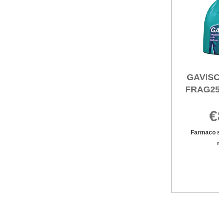
GAVIS
FRAG25
€
Farmaco s