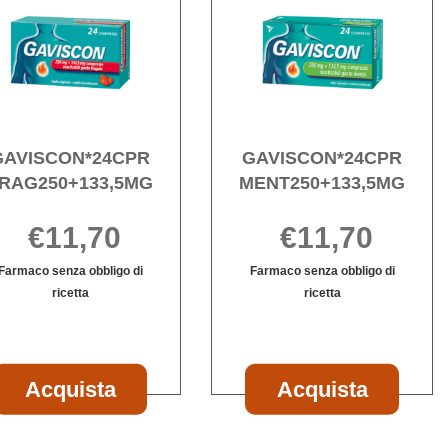
0ML alla
FRAG250+133,5MG alla
MENT
wishlist
wishli
GAVISCON*24CPR
GAVISCON*24CPR
RAG250+133,5MG
MENT250+133,5MG
€11,70
€11,70
Farmaco senza obbligo di
Farmaco senza obbligo di
ricetta
ricetta
Informazioni
Informazioni
su GAVISCON*24CPR
su GAVISCON*
FRAG250+133,5MG
MENT250+133
SCON*24BUST
Acquista GAVISCON*24CPR
Acquist
Acquista
Acquista
 al
FRAG250+133,5MG al
MENT250
carrello
carrello