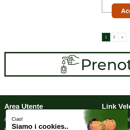
Ac
1
2
»
Area Utente
Link Vel
Area utente
Condizioni di V
Registrati
Informativa Pr