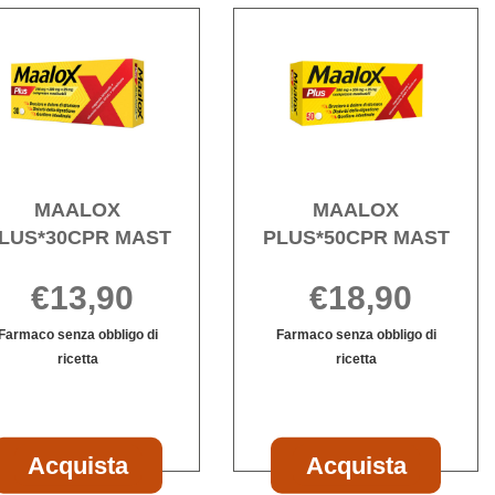
AVISCON*48CPR
Acquista MAALOX
Acqu
,5MG alla
PLUS*30CPR
PLUS
MAST alla
MAST 
wishlist
wishli
MAALOX
MAALOX
LUS*30CPR MAST
PLUS*50CPR MAST
€13,90
€18,90
Farmaco senza obbligo di
Farmaco senza obbligo di
ricetta
ricetta
Informazioni
Informazioni
n
su MAALOX
su MAALOX
PLUS*30CPR
PLUS*50CPR
MAST
MAST
Acquista MAALOX
Acquist
Acquista
Acquista
PLUS*30CPR
PLUS*5