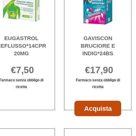
20MG alla
E
wishlist
INDIG
wishli
EUGASTROL
GAVISCON
REFLUSSO*14CPR
BRUCIORE E
20MG
INDIG*24BS
€7,50
€17,90
Farmaco senza obbligo di
Farmaco senza obbligo di
ricetta
ricetta
EUGASTROL
Informazioni
Informazioni
REFLUSSO*14CPR
su EUGASTROL
su GAVISCON
20MG non
REFLUSSO*14CPR
BRUCIORE
Acquist
Acquista
è
20MG
E
BRUCIO
disponibile
INDIG*24BS
E
INDIG*24
carrello
AVISCON*24BUST
Acquista GAVISCON*24CPR
Acqu