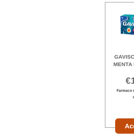
GAVIS
MENTA 
€
Farmaco s
Ac