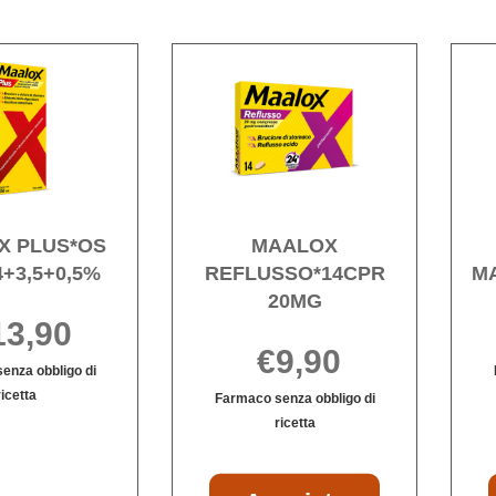
500+267MG al
carrello
Acquista MAALOX
Acquista MA
PLUS*OS
REFLUSSO*
SOSP
20MG alla
4+3,5+0,5% alla
wishlist
wishlist
X PLUS*OS
MAALOX
+3,5+0,5%
REFLUSSO*14CPR
M
20MG
13,90
€9,90
enza obbligo di
ricetta
Farmaco senza obbligo di
MAALOX
Informazioni
ricetta
PLUS*OS
su MAALOX
Informazioni
SOSP
PLUS*OS
su MAALOX
4+3,5+0,5% non
SOSP
REFLUSSO*14CPR
Acquista MAALO