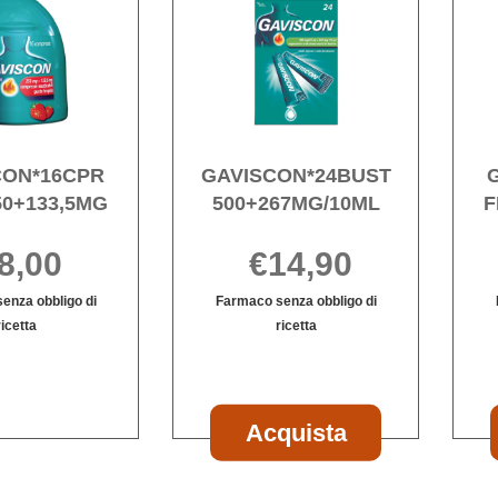
FRAG250+133,5MG alla
500+267MG/1
wishlist
wishlist
CON*16CPR
GAVISCON*24BUST
0+133,5MG
500+267MG/10ML
F
8,00
€14,90
enza obbligo di
Farmaco senza obbligo di
ricetta
ricetta
GAVISCON*16CPR
Informazioni
Informazioni
FRAG250+133,5MG non
su GAVISCON*16CPR
su GAVISCON*24BUST
è
FRAG250+133,5MG
500+267MG/10ML
disponibile
Acquista GAVI
Acquista
500+267MG/10ML
carrello