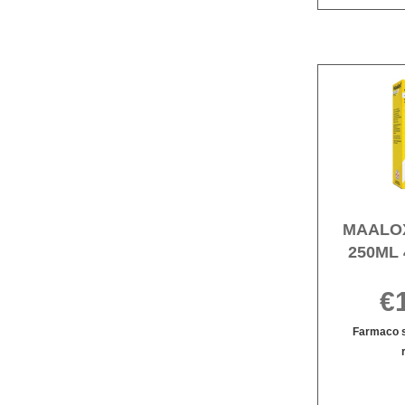
MAALO
250ML 
€
Farmaco s