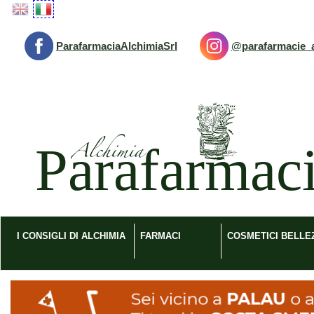
Passa
al
contenuto
ParafarmaciaAlchimiaSrl
@parafarmacie_a
principale
Parafarmacia
Alchimia
srl
I CONSIGLI DI ALCHIMIA
FARMACI
COSMETICI BELLE