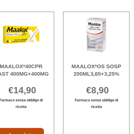
MAST al
MAST al
carrello
carrello
ALOX
Acquista MAALOX*40CPR
Acqu
14CPR
MAST
SOS
400MG+400MG alla
200ML
wishlist
wishli
MAALOX*40CPR
MAALOX*OS SOSP
AST 400MG+400MG
200ML3,65+3,25%
€14,90
€8,90
Farmaco senza obbligo di
Farmaco senza obbligo di
ricetta
ricetta
Informazioni
MAALOX*OS
Informazioni
su MAALOX*40CPR
SOSP
su MAALOX*OS
MAST
200ML3,65+3,2
SOSP
400MG+400MG
è
200ML3,65+3,2
X
Acquista MAALOX*40CPR