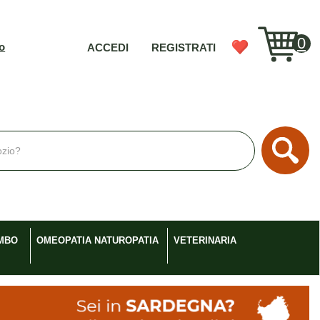
0
vo
ACCEDI
REGISTRATI
Cerc
MBO
OMEOPATIA NATUROPATIA
VETERINARIA