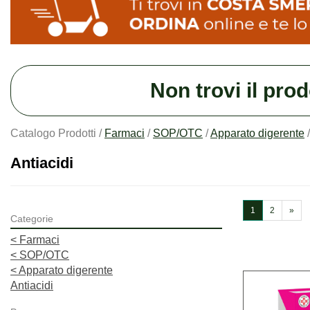
Non trovi il pro
Catalogo Prodotti /
Farmaci
/
SOP/OTC
/
Apparato digerente
Antiacidi
1
2
»
Categorie
<
Farmaci
<
SOP/OTC
<
Apparato digerente
Antiacidi