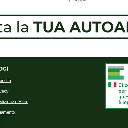
oci
endita
ivacy
dizione e Ritiro
agamento