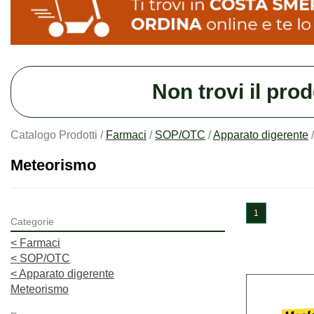
Non trovi il pro
Catalogo Prodotti /
Farmaci
/
SOP/OTC
/
Apparato digerente
Meteorismo
1
Categorie
<
Farmaci
<
SOP/OTC
<
Apparato digerente
Meteorismo