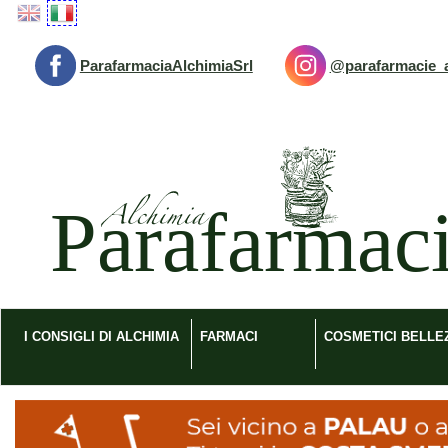
Passa
al
contenuto
ParafarmaciaAlchimiaSrl
@parafarmacie_a
principale
Parafarmacia
Alchimia
srl
I CONSIGLI DI ALCHIMIA
FARMACI
COSMETICI BELLE