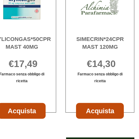
40MG alla
120MG
wishlist
wishli
LICONGAS*50CPR
SIMECRIN*24CPR
MAST 40MG
MAST 120MG
€17,49
€14,30
Farmaco senza obbligo di
Farmaco senza obbligo di
ricetta
ricetta
Informazioni
Informazioni
su MYLICONGAS*50CPR
su SIMECRIN*
MAST
MAST
40MG
120MG
ON*BB
Acquista MYLICONGAS*50CPR
Acquist
Acquista
Acquista
MAST
MAST
40MG al
120MG al
carrello
carrello