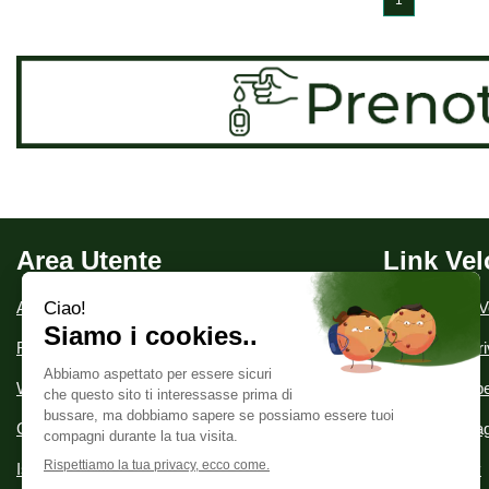
1
Area Utente
Link Vel
Area utente
Condizioni di V
Registrati
Informativa Pr
Wishlist
Modalità di Spe
Contatti
Modalità di P
Iscrizione alla Newsletter
Cookie Policy