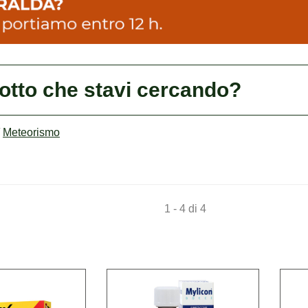
dotto che stavi cercando?
/
Meteorismo
1 - 4 di 4
Acquista MAALOX
Acquista MY
PLUS*30CPR
OS