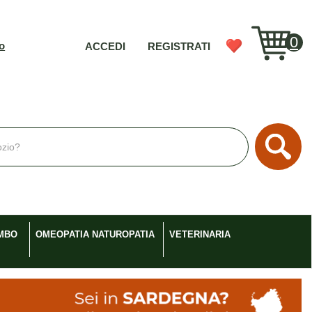
0
vo
ACCEDI
REGISTRATI
Cerc
MBO
OMEOPATIA NATUROPATIA
VETERINARIA