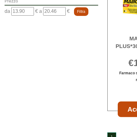
Prezzo
filtra
filtra
da
€
a
€
da
a
M
PLUS*3
€
Farmaco s
Ac