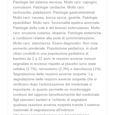
Patologie del sistema nervosa. Molto raro: capogiro,
convulsioni. Patologie cardiache. Molto raro:
tachicardia, palpitazioni. Patologie gastrointestinali.
Molto raro: nausea, bocca secca, gastrite. Patologie
epatobiliari. Molto raro: funzionalità epatica anormale.
Patologie della cute e del tessuto sottocutaneo. Molto
raro: eruzione cutanea, alopecia. Patologie sistemiche
e condizioni relative alla sede di somministrazione.
Molto raro: stanchezza. Esami diagnostici. Non nota:
aumento ponderale. Popolazione pediatrica: in studi
clinici condotti in una popolazione pediatrica di
bambini da 2 a 12 anni, le reazioni avverse comuni
segnalate in eccesso rispetto al placebo sono state
cefalea (2,7%), nervosismo (2,3%) e stanchezza (1%).
Segnalazione delle reazioni avverse sospette. La
segnalazione delle reazioni avverse sospette che si
verificano dopo l'autorizzazione del medicinale e'
importante, in quanto permette un monitoraggio
continuo del rapporto beneficio/rischio del medicinale.
Agli operatori sanitari e' richiesto di segnalare
qualsiasi reazione avversa sospetta tramite il sistema
nazionale di segnalazione all'indirizzo
http://www.agenziafarmaco.gov.it/content/come-