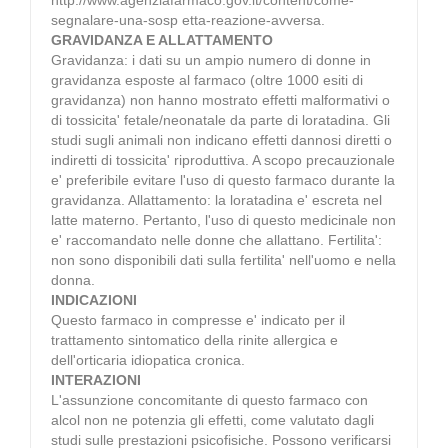
segnalare-una-sosp etta-reazione-avversa.
GRAVIDANZA E ALLATTAMENTO
Gravidanza: i dati su un ampio numero di donne in
gravidanza esposte al farmaco (oltre 1000 esiti di
gravidanza) non hanno mostrato effetti malformativi o
di tossicita' fetale/neonatale da parte di loratadina. Gli
studi sugli animali non indicano effetti dannosi diretti o
indiretti di tossicita' riproduttiva. A scopo precauzionale
e' preferibile evitare l'uso di questo farmaco durante la
gravidanza. Allattamento: la loratadina e' escreta nel
latte materno. Pertanto, l'uso di questo medicinale non
e' raccomandato nelle donne che allattano. Fertilita':
non sono disponibili dati sulla fertilita' nell'uomo e nella
donna.
INDICAZIONI
Questo farmaco in compresse e' indicato per il
trattamento sintomatico della rinite allergica e
dell'orticaria idiopatica cronica.
INTERAZIONI
L'assunzione concomitante di questo farmaco con
alcol non ne potenzia gli effetti, come valutato dagli
studi sulle prestazioni psicofisiche. Possono verificarsi