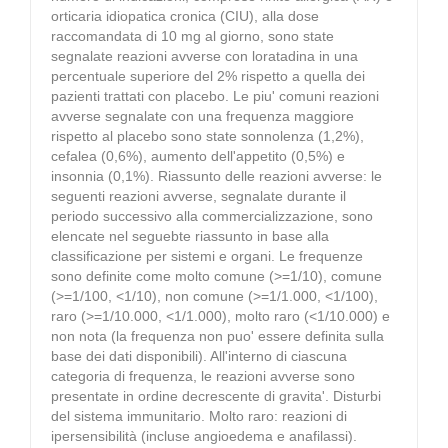
orticaria idiopatica cronica (CIU), alla dose
raccomandata di 10 mg al giorno, sono state
segnalate reazioni avverse con loratadina in una
percentuale superiore del 2% rispetto a quella dei
pazienti trattati con placebo. Le piu' comuni reazioni
avverse segnalate con una frequenza maggiore
rispetto al placebo sono state sonnolenza (1,2%),
cefalea (0,6%), aumento dell'appetito (0,5%) e
insonnia (0,1%). Riassunto delle reazioni avverse: le
seguenti reazioni avverse, segnalate durante il
periodo successivo alla commercializzazione, sono
elencate nel seguebte riassunto in base alla
classificazione per sistemi e organi. Le frequenze
sono definite come molto comune (>=1/10), comune
(>=1/100, <1/10), non comune (>=1/1.000, <1/100),
raro (>=1/10.000, <1/1.000), molto raro (<1/10.000) e
non nota (la frequenza non puo' essere definita sulla
base dei dati disponibili). All'interno di ciascuna
categoria di frequenza, le reazioni avverse sono
presentate in ordine decrescente di gravita'. Disturbi
del sistema immunitario. Molto raro: reazioni di
ipersensibilità (incluse angioedema e anafilassi).