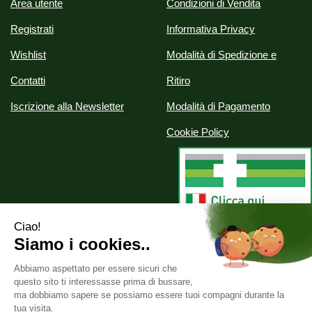
Area utente
Condizioni di Vendita
Registrati
Informativa Privacy
Wishlist
Modalità di Spedizione e
Contatti
Ritiro
Iscrizione alla Newsletter
Modalità di Pagamento
Cookie Policy
Alchimia srl
- Via Nazionale, 29 07020 Palau (SS)
info@parafarmaciealchimia.it
|
Tel.: 0789709561
| P.Iva: