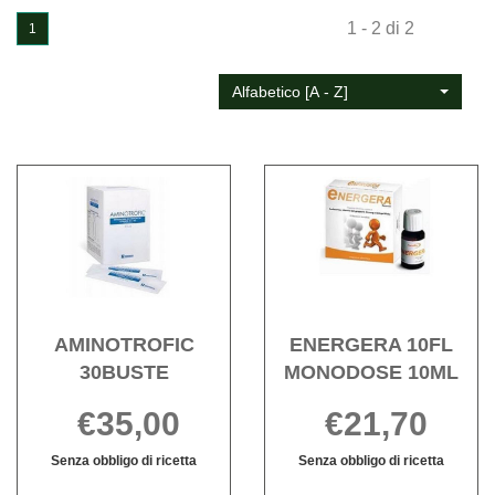
1 - 2 di 2
1
Alfabetico [A - Z]
Acquista AMINOTROFIC
Acqu
30BUSTE alla
10FL
wishlist
MON
10ML 
wishli
AMINOTROFIC
ENERGERA 10FL
30BUSTE
MONODOSE 10ML
€35,00
€21,70
Senza obbligo di ricetta
Senza obbligo di ricetta
AMINOTROFIC
Informazioni
ENERGERA
Informazioni