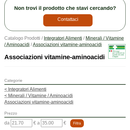
Non trovi il prodotto che stavi cercando?
Contattaci
Catalogo Prodotti /
Integratori Alimenti
/
Minerali / Vitamine
/ Aminoacidi
/
Associazioni vitamine-aminoacidi
Associazioni vitamine-aminoacidi
Categorie
<
Integratori Alimenti
<
Minerali / Vitamine / Aminoacidi
Associazioni vitamine-aminoacidi
Prezzo
filtra
filtra
da
€
a
€
da
a