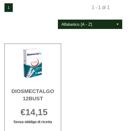
1 - 1 di 1
1
Alfabetico [A - Z]
Acquista DIOSMECTALGO
12BUST alla
wishlist
DIOSMECTALGO
12BUST
€14,15
Senza obbligo di ricetta
DIOSMECTALGO
Informazioni