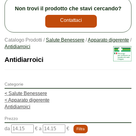
Non trovi il prodotto che stavi cercando?
Contattaci
Catalogo Prodotti /
Salute Benessere
/
Apparato digerente
/
Antidiarroici
Antidiarroici
Categorie
<
Salute Benessere
<
Apparato digerente
Antidiarroici
Prezzo
filtra
filtra
da
€
a
€
da
a