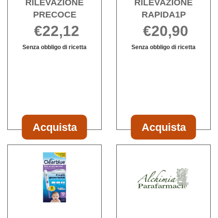
RILEVAZIONE
RILEVAZIONE
PRECOCE
RAPIDA1P
€22,12
€20,90
Senza obbligo di ricetta
Senza obbligo di ricetta
Informazioni
Informazioni
su CLEARBLUE
su CLEARBL
RILEVAZIONE
RILEVAZION
PRECOCE
RAPIDA1P
Acquista
Acquista
Acquista CLEARBLUE
Acquista CLE
RILEVAZIONE
RILEVAZIONE
Acquista CLEARBLUE
Acqu
PRECOCE al
RAPIDA1P al
TEST
COVI
carrello
carrello
OVUL
AG
DIGIT
AUTO
AVAN alla
wishli
wishlist