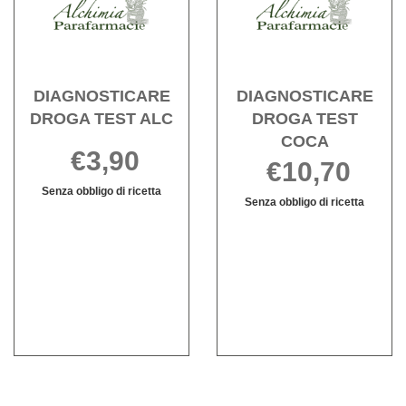
TEST
TEST
carrello
ALC alla
COCA
wishlist
wishli
DIAGNOSTICARE
DIAGNOSTICARE
DROGA TEST ALC
DROGA TEST
COCA
€3,90
€10,70
Senza obbligo di ricetta
Senza obbligo di ricetta
DIAGNOSTICARE
Informazioni
DIAGNOSTIC
Informazioni
DROGA
su DIAGNOSTICARE
DROGA
su DIAGNOS
TEST
DROGA
TEST
DROGA
ALC non
TEST
COCA non
TEST
è
ALC
è
COCA
disponibile
disponibile