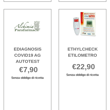
Acquista EDIAGNOSIS
Acqu
COVID19
ETIL
AG
wishli
AUTOTEST alla
wishlist
EDIAGNOSIS
ETHYLCHECK
COVID19 AG
ETILOMETRO
AUTOTEST
€22,90
€7,90
Senza obbligo di ricetta
Senza obbligo di ricetta
ETHYLCHEC
Informazioni
EDIAGNOSIS
Informazioni
ETILOMETRO
su ETHYLCH
COVID19
su EDIAGNOSIS
è
ETILOMETRO
AG
COVID19
disponibile
AUTOTEST non
AG
è
AUTOTEST
disponibile