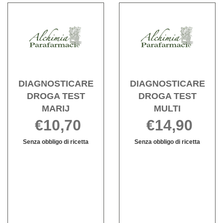
Acquista DIAGNOSTICARE
Acqu
DROGA
DRO
TEST
TEST
MARIJ alla
MULTI
wishlist
wishli
DIAGNOSTICARE
DIAGNOSTICARE
DROGA TEST
DROGA TEST
MARIJ
MULTI
€10,70
€14,90
Senza obbligo di ricetta
Senza obbligo di ricetta
DIAGNOSTICARE
Informazioni
DIAGNOSTIC
Informazioni
DROGA
su DIAGNOSTICARE
DROGA
su DIAGNOS
TEST
DROGA
TEST
DROGA
MARIJ non
TEST
MULTI non
TEST
è
MARIJ
è
MULTI
disponibile
disponibile