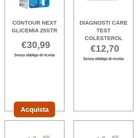
wishlist
wishli
CONTOUR NEXT
DIAGNOSTI CARE
GLICEMIA 25STR
TEST
COLESTEROL
€30,99
€12,70
Senza obbligo di ricetta
Senza obbligo di ricetta
Informazioni
DIAGNOSTI
Informazioni
su CONTOUR
CARE
su DIAGNOST
NEXT
TEST
CARE
GLICEMIA
COLESTEROL
TEST
25STR
è
COLESTERO
disponibile
Acquista
Acquista CONTOUR
NEXT
Acquista DIAGNOSTICARE
Acqu
GLICEMIA
DROGA
DRO
25STR al