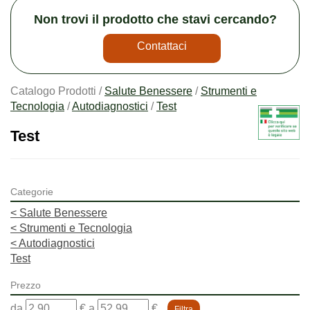
Non trovi il prodotto che stavi cercando?
Contattaci
Catalogo Prodotti /
Salute Benessere
/
Strumenti e
Tecnologia
/
Autodiagnostici
/
Test
Test
Categorie
<
Salute Benessere
<
Strumenti e Tecnologia
<
Autodiagnostici
Test
Prezzo
filtra
filtra
da
€
a
€