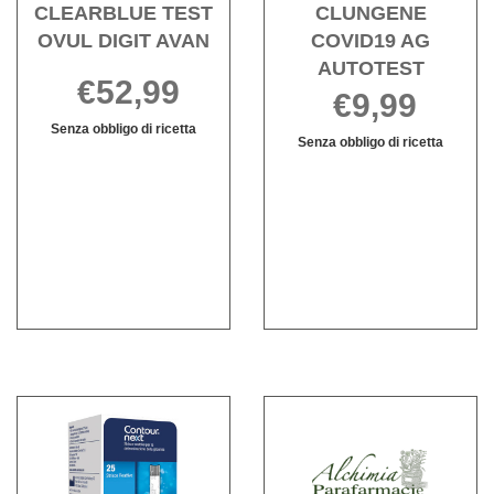
CLEARBLUE TEST
CLUNGENE
OVUL DIGIT AVAN
COVID19 AG
AUTOTEST
€52,99
€9,99
Senza obbligo di ricetta
Senza obbligo di ricetta
CLEARBLUE
Informazioni
CLUNGENE
Informazioni
TEST
su CLEARBLUE
COVID19
su CLUNGEN
OVUL
TEST
AG
COVID19
DIGIT
OVUL
AUTOTEST n
AG
AVAN non
DIGIT
è
AUTOTEST
è
AVAN
disponibile
disponibile
Acquista CONTOUR
Acqu
NEXT
CAR
GLICEMIA
TEST
25STR alla
COLE