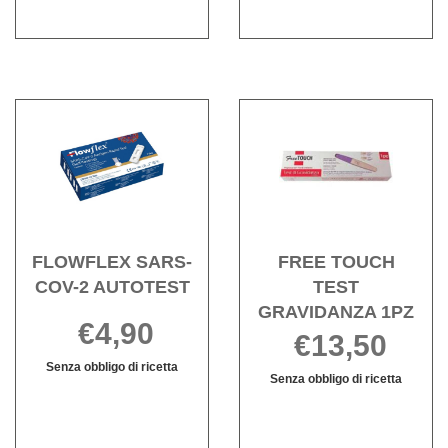
Acquista FLOWFLEX
Acqu
SARS-
TOU
COV-
TEST
2
GRAV
AUTOTEST alla
1PZ a
wishlist
wishli
FLOWFLEX SARS-
FREE TOUCH
COV-2 AUTOTEST
TEST
GRAVIDANZA 1PZ
€4,90
€13,50
Senza obbligo di ricetta
Senza obbligo di ricetta
FLOWFLEX
Informazioni
Informazioni
SARS-
su FLOWFLEX
su FREE
COV-
SARS-
TOUCH