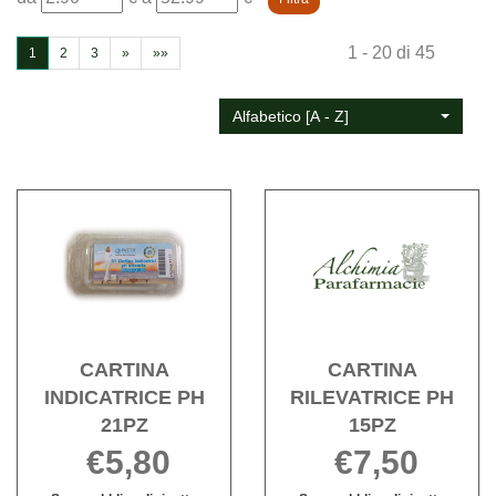
da
a
1 - 20 di 45
1
2
3
»
»»
Alfabetico [A - Z]
Acquista CARTINA
Acqu
INDICATRICE
RILE
PH
PH
21PZ alla
15PZ 
wishlist
wishli
CARTINA
CARTINA
INDICATRICE PH
RILEVATRICE PH
21PZ
15PZ
€5,80
€7,50