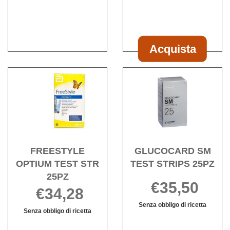
2
COV-
TEST
AUTOTEST non
2
GRAVIDANZ
è
AUTOTEST
1PZ
disponibile
Acquista
Acquista FREE
TOUCH
Acquista FREESTYLE
Acqu
TEST
OPTIUM
SM
GRAVIDANZA
TEST
TEST
1PZ al
STR
STRI
carrello
25PZ alla
25PZ 
wishlist
wishli
FREESTYLE
GLUCOCARD SM
OPTIUM TEST STR
TEST STRIPS 25PZ
25PZ
€35,50
€34,28
Senza obbligo di ricetta
Senza obbligo di ricetta
GLUCOCARD
Informazioni
FREESTYLE
Informazioni
SM
su GLUCOCA